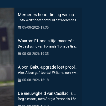
Mercedes houdt timing van upgrades voor rest F1-seizoen 2026 nauwlettend in de gaten
Toto Wolff heeft onthuld dat Mercedes in de tweede
05-08-2026 19:35
Waarom F1 nog altijd maar één Grand Prix zelf organiseert
De beslissing van Formule 1 om de Grand Prix van
05-08-2026 19:35
Albon: Baku-upgrade lost problemen van Williams in F1 2026 niet op
Alex Albon gaf toe dat Williams een zwaar einde va
05-08-2026 16:18
De nieuwigheid van Cadillac is eraf, maar dat is juist een compliment
Begin maart, toen Sergio Pérez als 16e over de fi