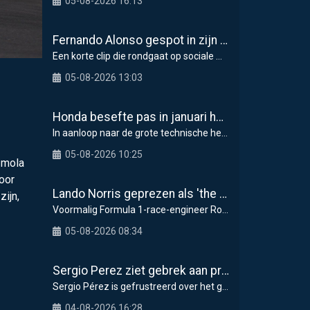
05-08-2026 16:13
Fernando Alonso gespot in zijn Lamborghini-hypercar van 5,9 miljoen dollar in Monaco
Een korte clip die rondgaat op sociale media toont
05-08-2026 13:03
Honda besefte pas in januari hoe groot de F1-problemen waren
In aanloop naar de grote technische hervorming in
05-08-2026 10:25
Imola
Voor
Lando Norris geprezen als 'the real deal' om mentale weerbaarheid
ijn,
Voormalig Formula 1-race-engineer Rob Smedley heef
05-08-2026 08:34
Sergio Perez ziet gebrek aan progressie als grootste probleem voor Cadillac in F1 2026
Sergio Pérez is gefrustreerd over het gebrek aan
04-08-2026 16:28