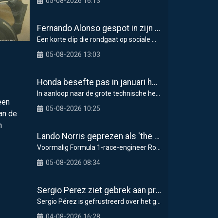
05-08-2026 16:13
Fernando Alonso gespot in zijn Lamborghini-hypercar van 5,9 miljoen dollar in Monaco
Een korte clip die rondgaat op sociale media toont
05-08-2026 13:03
Honda besefte pas in januari hoe groot de F1-problemen waren
In aanloop naar de grote technische hervorming in
een
05-08-2026 10:25
an de
n
Lando Norris geprezen als 'the real deal' om mentale weerbaarheid
Voormalig Formula 1-race-engineer Rob Smedley heef
05-08-2026 08:34
Sergio Perez ziet gebrek aan progressie als grootste probleem voor Cadillac in F1 2026
Sergio Pérez is gefrustreerd over het gebrek aan
04-08-2026 16:28