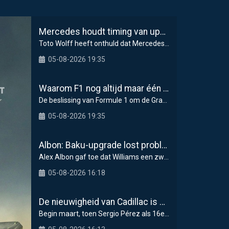
Mercedes houdt timing van upgrades voor rest F1-seizoen 2026 nauwlettend in de gaten
Toto Wolff heeft onthuld dat Mercedes in de tweede
05-08-2026 19:35
Waarom F1 nog altijd maar één Grand Prix zelf organiseert
De beslissing van Formule 1 om de Grand Prix van
05-08-2026 19:35
Albon: Baku-upgrade lost problemen van Williams in F1 2026 niet op
Alex Albon gaf toe dat Williams een zwaar einde va
05-08-2026 16:18
De nieuwigheid van Cadillac is eraf, maar dat is juist een compliment
Begin maart, toen Sergio Pérez als 16e over de fi