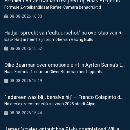
F2-talent Rafael Camara reageert op Haas F1-geruchten voor 2027
Formule 2-titelkandidaat Rafael Camara benadrukt d
08-08-2026 16:30
Hadjar spreekt van 'cultuurschok' na overstap van Racing Bulls naar Red Bull
Isack Hadjar heeft zijn promotie van Racing Bulls
08-08-2026 15:52
Ollie Bearman over emotionele rit in Ayrton Senna's Lotus F1: "Heel krachtig moment"
Haas Formula 1-coureur Oliver Bearman heeft openha
08-08-2026 15:49
"Iedereen was blij, behalve hij" – Franco Colapinto deelt veelzeggende anekdote over Flavio Briatore
Na een extreem moeilijk seizoen 2025 strijdt Alpin
08-08-2026 15:44
James Vowles onthult hoe F1-budgetplafond Williams raakt bij modernisering faciliteiten