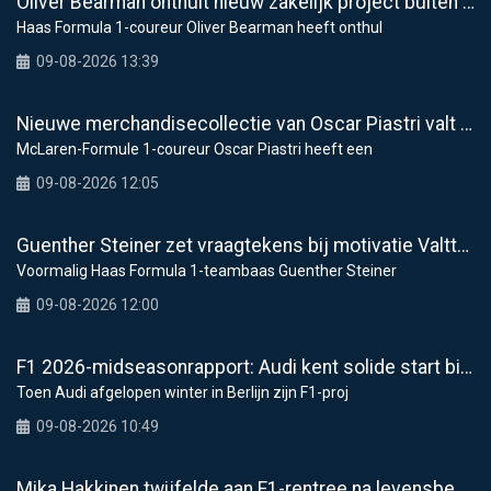
Oliver Bearman onthult nieuw zakelijk project buiten de F1
Haas Formula 1-coureur Oliver Bearman heeft onthul
09-08-2026 13:39
Nieuwe merchandisecollectie van Oscar Piastri valt in de smaak bij fans
McLaren-Formule 1-coureur Oscar Piastri heeft een
09-08-2026 12:05
Guenther Steiner zet vraagtekens bij motivatie Valtteri Bottas bij Cadillac
Voormalig Haas Formula 1-teambaas Guenther Steiner
09-08-2026 12:00
F1 2026-midseasonrapport: Audi kent solide start bij fabrieksdebuut
Toen Audi afgelopen winter in Berlijn zijn F1-proj
09-08-2026 10:49
Mika Hakkinen twijfelde aan F1-rentree na levensbedreigende crash in 1995