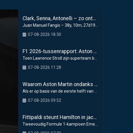
Clark, Senna, Antonelli – zo ontwikkelde het leeftijdsrecord voor de grand chelem
Juan Manuel Fangio – 38y, 10m, 27d1950 Monaco GP
07-08-2026 18:30
F1 2026-tussenrapport: Aston Martin zoekt eerherstel na dramatische start
Toen Lawrence Stroll zijn superteam begon samen te
07-08-2026 11:28
Waarom Aston Martin ondanks alles aantrekkelijk blijft op de F1-rijdersmarkt
Als er op basis van de eerste helft van het Formul
07-08-2026 09:52
Fittipaldi steunt Hamilton in jacht op F1-titel met Ferrari
Tweevoudig Formule 1-kampioen Emerson Fittipaldi