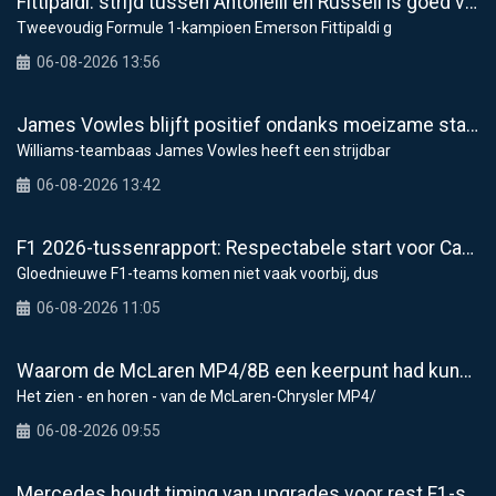
Fittipaldi: strijd tussen Antonelli en Russell is goed voor F1
Tweevoudig Formule 1-kampioen Emerson Fittipaldi g
06-08-2026 13:56
James Vowles blijft positief ondanks moeizame start Williams 2026
Williams-teambaas James Vowles heeft een strijdbar
06-08-2026 13:42
F1 2026-tussenrapport: Respectabele start voor Cadillac
Gloednieuwe F1-teams komen niet vaak voorbij, dus
06-08-2026 11:05
Waarom de McLaren MP4/8B een keerpunt had kunnen zijn voor de F1
Het zien - en horen - van de McLaren-Chrysler MP4/
06-08-2026 09:55
Mercedes houdt timing van upgrades voor rest F1-seizoen 2026 nauwlettend in de gaten