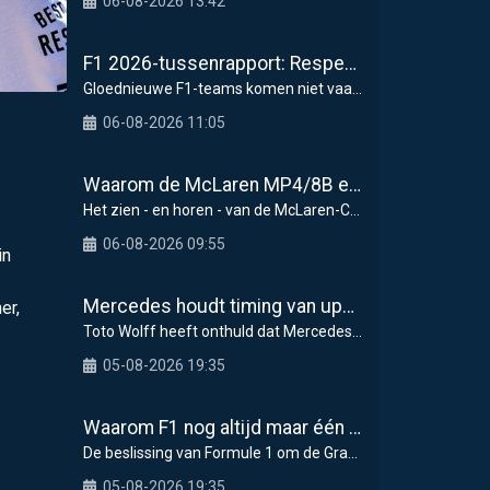
06-08-2026 13:42
F1 2026-tussenrapport: Respectabele start voor Cadillac
Gloednieuwe F1-teams komen niet vaak voorbij, dus
06-08-2026 11:05
Waarom de McLaren MP4/8B een keerpunt had kunnen zijn voor de F1
Het zien - en horen - van de McLaren-Chrysler MP4/
06-08-2026 09:55
in
Mercedes houdt timing van upgrades voor rest F1-seizoen 2026 nauwlettend in de gaten
er,
Toto Wolff heeft onthuld dat Mercedes in de tweede
05-08-2026 19:35
Waarom F1 nog altijd maar één Grand Prix zelf organiseert
De beslissing van Formule 1 om de Grand Prix van
05-08-2026 19:35