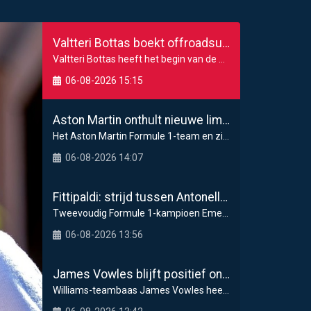
Valtteri Bottas boekt offroadsucces op de fiets tijdens F1-zomerstop
Valtteri Bottas heeft het begin van de zomerstop i
06-08-2026 15:15
Aston Martin onthult nieuwe limited-edition Glenfiddich-whisky
Het Aston Martin Formule 1-team en zijn officiël
06-08-2026 14:07
Fittipaldi: strijd tussen Antonelli en Russell is goed voor F1
Tweevoudig Formule 1-kampioen Emerson Fittipaldi g
06-08-2026 13:56
James Vowles blijft positief ondanks moeizame start Williams 2026
Williams-teambaas James Vowles heeft een strijdbar