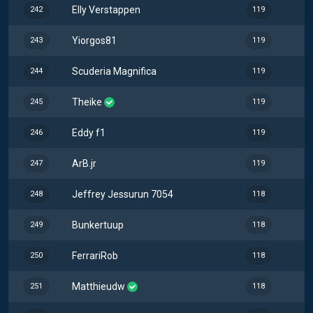
Elly Verstappen
242
119
Yiorgos81
243
119
Scuderia Magnifica
244
119
Theike
245
119
Eddy f1
246
119
ArB.jr
247
119
Jeffrey Jessurun 7054
248
118
Bunkertuup
249
118
FerrariRob
250
118
Matthieudw
251
118