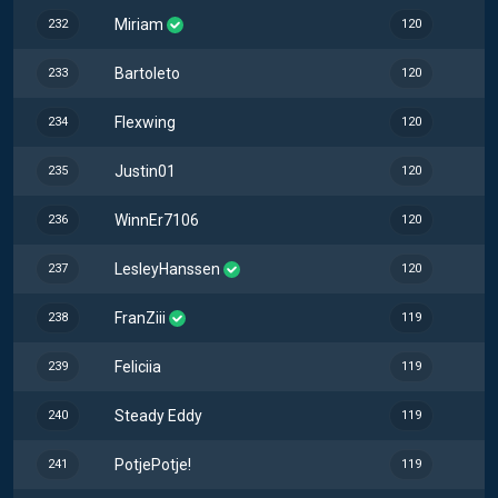
Miriam
232
120
Bartoleto
233
120
Flexwing
234
120
Justin01
235
120
WinnEr7106
236
120
LesleyHanssen
237
120
FranZiii
238
119
Feliciia
239
119
Steady Eddy
240
119
PotjePotje!
241
119