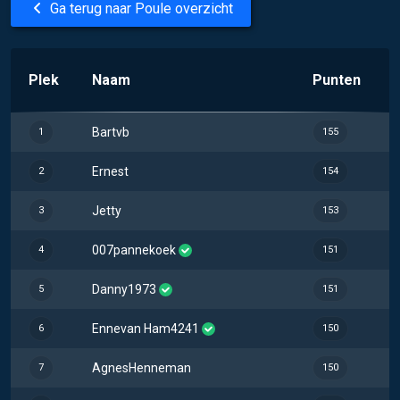
Ga terug naar Poule overzicht
Plek
Naam
Punten
Bartvb
1
155
Ernest
2
154
Jetty
3
153
007pannekoek
4
151
Danny1973
5
151
Ennevan Ham4241
6
150
AgnesHenneman
7
150