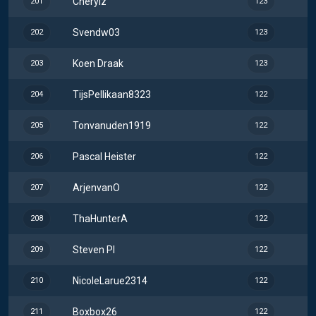
Cherylz
201
123
Svendw03
202
123
Koen Draak
203
123
TijsPellikaan8323
204
122
Tonvanuden1919
205
122
Pascal Heister
206
122
ArjenvanO
207
122
ThaHunterA
208
122
Steven Pl
209
122
NicoleLarue2314
210
122
Boxbox26
211
122