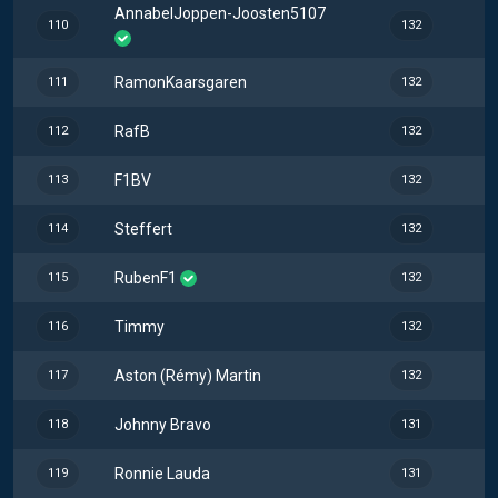
AnnabelJoppen-Joosten5107
110
132
RamonKaarsgaren
111
132
RafB
112
132
F1BV
113
132
Steffert
114
132
RubenF1
115
132
Timmy
116
132
Aston (Rémy) Martin
117
132
Johnny Bravo
118
131
Ronnie Lauda
119
131