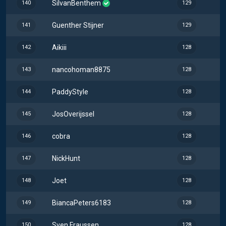
SilvanBenthem
140
129
Guenther Stijner
141
129
Aikiii
142
128
nancohoman8875
143
128
PaddyStyle
144
128
JosOverijssel
145
128
cobra
146
128
NickHunt
147
128
Joet
148
128
BiancaPeters6183
149
128
Sven Fraussen
150
128