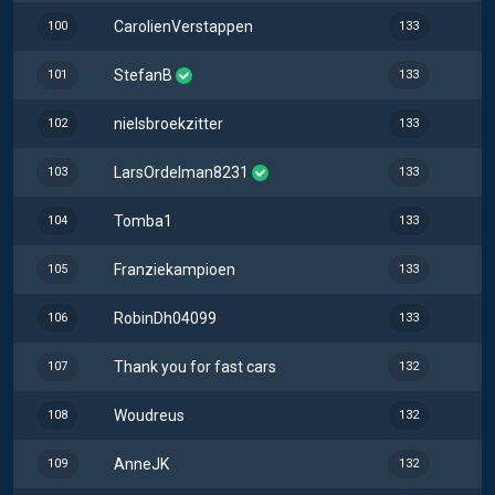
CarolienVerstappen
100
133
StefanB
101
133
nielsbroekzitter
102
133
LarsOrdelman8231
103
133
Tomba1
104
133
Franziekampioen
105
133
RobinDh04099
106
133
Thank you for fast cars
107
132
Woudreus
108
132
AnneJK
109
132