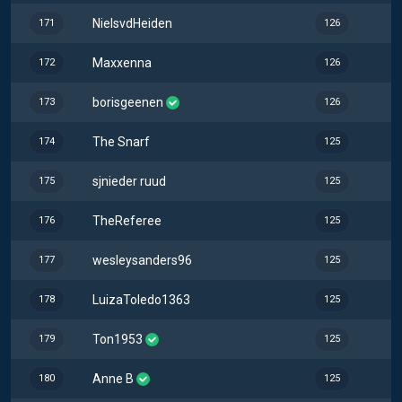
NielsvdHeiden
171
126
Maxxenna
172
126
borisgeenen
173
126
The Snarf
174
125
sjnieder ruud
175
125
TheReferee
176
125
wesleysanders96
177
125
LuizaToledo1363
178
125
Ton1953
179
125
Anne B
180
125