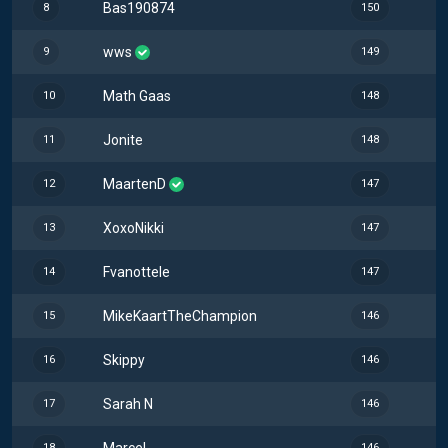
Bas190874
8
150
wws
9
149
Math Gaas
10
148
Jonite
11
148
MaartenD
12
147
XoxoNikki
13
147
Fvanottele
14
147
MikeKaartTheChampion
15
146
Skippy
16
146
Sarah N
17
146
Marcel
18
146