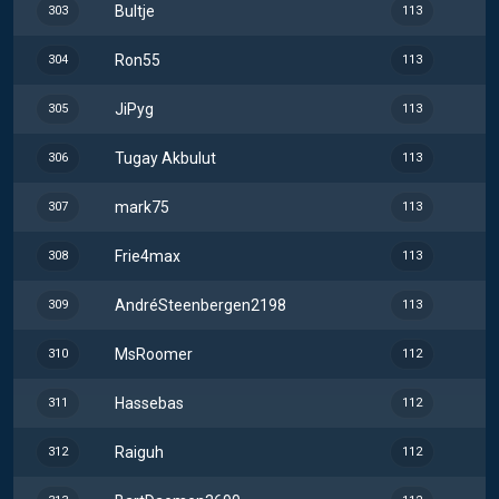
Bultje
303
113
Ron55
304
113
JiPyg
305
113
Tugay Akbulut
306
113
mark75
307
113
Frie4max
308
113
AndréSteenbergen2198
309
113
MsRoomer
310
112
Hassebas
311
112
Raiguh
312
112