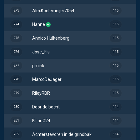
AlexKoelemeijer7064
273
115
Hanne
274
115
Annico Hulkenberg
275
115
Jose_Fis
276
115
pmink
277
115
MarcoDeJager
278
115
RileyRBR
279
115
Door de bocht
280
114
KilianG24
281
114
Achterstevoren in de grindbak
282
114