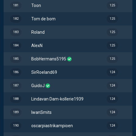
Toon
181
125
Tom de bom
182
125
Roland
183
125
AlexN
184
125
BobHermans5195
185
125
SirRoeland69
186
124
GuidoJ
187
124
Lindavan Dam-kollerie1939
188
124
IwanSmits
189
124
oscarpiastrikampioen
190
124