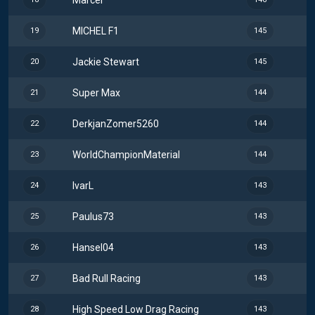
MICHEL F1
19
145
Jackie Stewart
20
145
Super Max
21
144
DerkjanZomer5260
22
144
WorldChampionMaterial
23
144
IvarL
24
143
Paulus73
25
143
Hansel04
26
143
Bad Rull Racing
27
143
High Speed Low Drag Racing
28
143