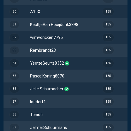
A1eX
80
135
KeultjeVan Hooijdonk3398
81
135
wimvoncken7796
82
135
Rembrandt23
83
135
YsetteGeurts8352
84
135
PascalKoning8070
85
135
Jelle Schumacher
86
135
loederf1
87
135
Tonido
88
135
JelmerSchuurmans
89
135