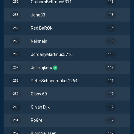
GrahamBeltman6311
252
118
Jana33
253
118
Red BaRON
254
118
Neinnein
255
118
JordanyMartinus5716
256
118
Jelle.rijkers
257
117
PeterSchoenmaker1264
258
117
Gibby 69
259
117
G. van Dijk
260
117
RoGre
261
117
BjornNelissen
262
117