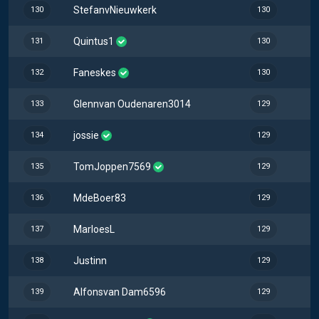
StefanvNieuwkerk
130
130
Quintus1
131
130
Faneskes
132
130
Glennvan Oudenaren3014
133
129
jossie
134
129
TomJoppen7569
135
129
MdeBoer83
136
129
MarloesL
137
129
Justinn
138
129
Alfonsvan Dam6596
139
129