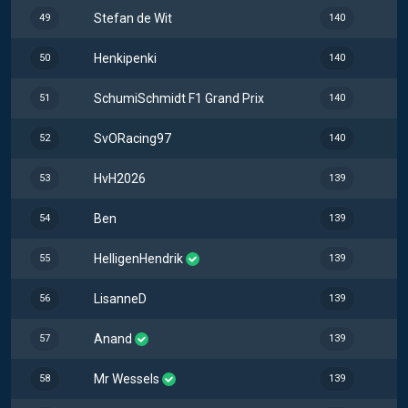
Stefan de Wit
49
140
Henkipenki
50
140
SchumiSchmidt F1 Grand Prix
51
140
SvORacing97
52
140
HvH2026
53
139
Ben
54
139
HelligenHendrik
55
139
LisanneD
56
139
Anand
57
139
Mr Wessels
58
139