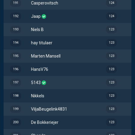
Casperovitsch
191
124
Jaap
192
124
Niels B
193
123
hay titulaer
194
123
Marten Mansell
195
123
HansV76
196
123
5143
197
123
Nikkels
198
123
ViljaBeugelink4831
199
123
De Bokkeriejer
200
123