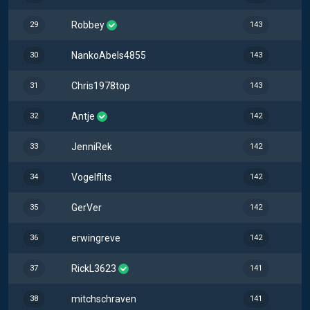
Robbey
29
143
NankoAbels4855
30
143
Chris1978top
31
143
Antje
32
142
JenniRek
33
142
Vogelflits
34
142
GerVer
35
142
erwingreve
36
142
RickL3623
37
141
mitchschraven
38
141