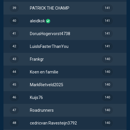
PATRICK THE CHAMP
39
141
aleidkok
40
141
DorusHogervorst4738
41
141
LuisIsFasterThanYou
42
141
Frankgr
43
140
Koen en familie
44
140
MarkRietveld2025
45
140
Kuijs76
46
140
Roadrunners
47
140
cedricvan Ravesteijn3792
48
140