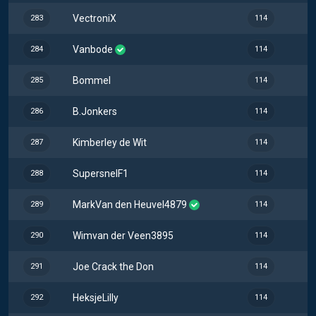
VectroniX
283
114
Vanbode
284
114
Bommel
285
114
B.Jonkers
286
114
Kimberley de Wit
287
114
SupersnelF1
288
114
MarkVan den Heuvel4879
289
114
Wimvan der Veen3895
290
114
Joe Crack the Don
291
114
HeksjeLilly
292
114