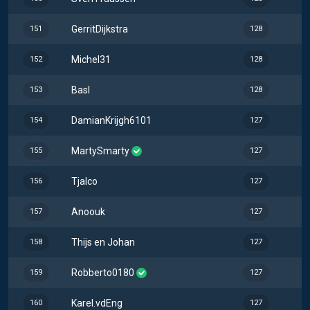
GerritDijkstra
151
128
Michel31
152
128
Basl
153
128
DamianKrijgh6101
154
127
MartySmarty
155
127
Tjalco
156
127
Anoouk
157
127
Thijs en Johan
158
127
Robberto0180
159
127
Karel.vdEng
160
127