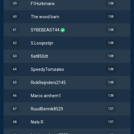
F1Hurkmans
59
138
The wood barn
60
138
SYBEBEAST44
61
138
S.Looijestijn
62
138
fiat850dt
63
138
SpeedyTomzales
64
138
RickReijnders2145
65
138
Marco arnhem1
66
138
RuudBennik8529
67
137
Niels R
68
137