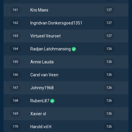
Kris Maes
161
127
Ingridvan Donkersgoed1351
162
127
Virtueel Veuroet
163
127
Radjan Latchmansing
164
126
Annie Lauda
165
126
Carel van Veen
166
126
Johnny1968
167
126
RubenL87
168
126
Xavier xl
169
126
Harold vd H.
170
126