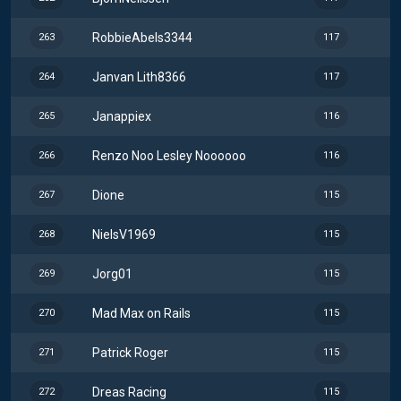
RobbieAbels3344
263
117
Janvan Lith8366
264
117
Janappiex
265
116
Renzo Noo Lesley Noooooo
266
116
Dione
267
115
NielsV1969
268
115
Jorg01
269
115
Mad Max on Rails
270
115
Patrick Roger
271
115
Dreas Racing
272
115