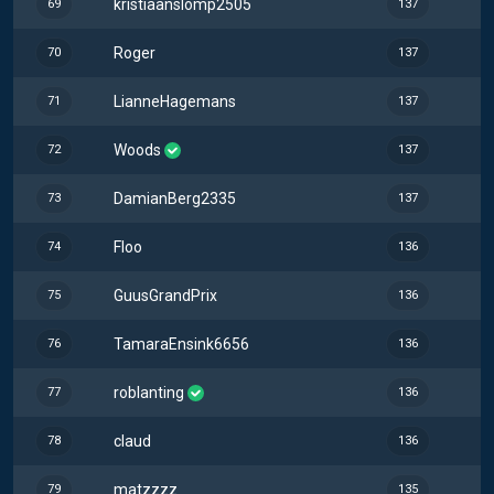
kristiaanslomp2505
69
137
Roger
70
137
LianneHagemans
71
137
Woods
72
137
DamianBerg2335
73
137
Floo
74
136
GuusGrandPrix
75
136
TamaraEnsink6656
76
136
roblanting
77
136
claud
78
136
matzzzz
79
135