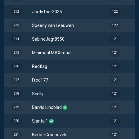
JordyToor3035
212
122
Speedy van Leeuwen
213
122
SabineJagt8550
214
121
Minimaal MAXimaal
215
121
Redflag
216
121
Fred177
217
121
Scelly
218
121
Darvid Lindblad
219
121
Sjantal1
220
121
BerberGroeneveld
221
121