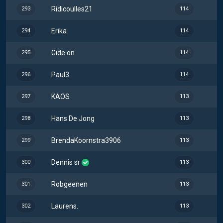
Ridicoulles21
293
114
Erika
294
114
Gide on
295
114
Paul3
296
114
KAOS
297
113
Hans De Jong
298
113
BrendaKoornstra3906
299
113
Dennis sr
300
113
Robgeenen
301
113
Laurens.
302
113