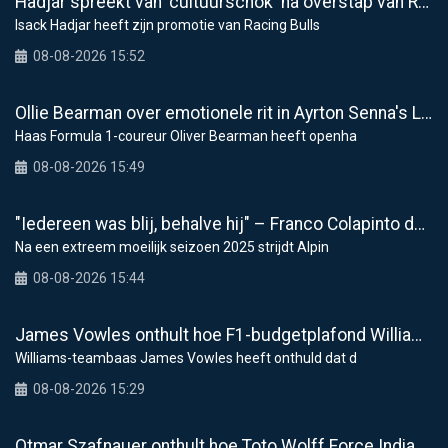
Hadjar spreekt van 'cultuurschok' na overstap van Racing Bulls naar Red Bull
Isack Hadjar heeft zijn promotie van Racing Bulls
08-08-2026 15:52
Ollie Bearman over emotionele rit in Ayrton Senna's Lotus F1: "Heel krachtig moment"
Haas Formula 1-coureur Oliver Bearman heeft openha
08-08-2026 15:49
"Iedereen was blij, behalve hij" – Franco Colapinto deelt veelzeggende anekdote over Flavio Briatore
Na een extreem moeilijk seizoen 2025 strijdt Alpin
08-08-2026 15:44
James Vowles onthult hoe F1-budgetplafond Williams raakt bij modernisering faciliteiten
Williams-teambaas James Vowles heeft onthuld dat d
08-08-2026 15:29
Otmar Szafnauer onthult hoe Toto Wolff Force India aan zijn beroemde roze F1-tijdperk hielp