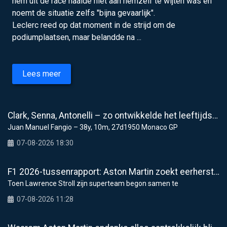
hem uit de race haalde niet aan hemzelf te wijten was en
noemt de situatie zelfs "bijna gevaarlijk".
Leclerc reed op dat moment in de strijd om de
podiumplaatsen, maar belandde na ...
Lees meer
Clark, Senna, Antonelli – zo ontwikkelde het leeftijdsrecord voor de grand chelem
Juan Manuel Fangio – 38y, 10m, 27d1950 Monaco GP
07-08-2026 18:30
F1 2026-tussenrapport: Aston Martin zoekt eerherstel na dramatische start
Toen Lawrence Stroll zijn superteam begon samen te
07-08-2026 11:28