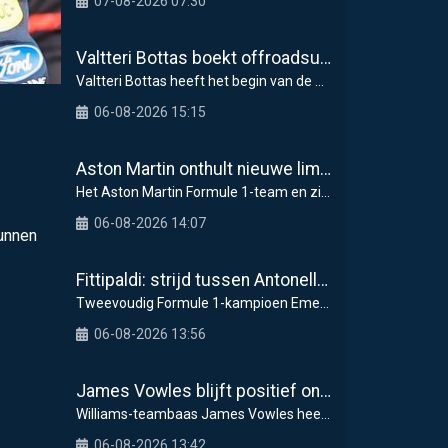
07-08-2026 07:30
Valtteri Bottas boekt offroadsucces op de fiets tijdens F1-zomerstop
Valtteri Bottas heeft het begin van de zomerstop i
06-08-2026 15:15
Aston Martin onthult nieuwe limited-edition Glenfiddich-whisky
Het Aston Martin Formule 1-team en zijn officiël
06-08-2026 14:07
kunnen
Fittipaldi: strijd tussen Antonelli en Russell is goed voor F1
Tweevoudig Formule 1-kampioen Emerson Fittipaldi g
06-08-2026 13:56
James Vowles blijft positief ondanks moeizame start Williams 2026
Williams-teambaas James Vowles heeft een strijdbar
06-08-2026 13:42