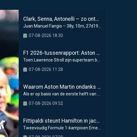
Clark, Senna, Antonelli – zo ontwikkelde het leeftijdsrecord voor de grand chelem
Juan Manuel Fangio – 38y, 10m, 27d1950 Monaco GP
07-08-2026 18:30
F1 2026-tussenrapport: Aston Martin zoekt eerherstel na dramatische start
Toen Lawrence Stroll zijn superteam begon samen te
07-08-2026 11:28
Waarom Aston Martin ondanks alles aantrekkelijk blijft op de F1-rijdersmarkt
Als er op basis van de eerste helft van het Formul
07-08-2026 09:52
Fittipaldi steunt Hamilton in jacht op F1-titel met Ferrari
Tweevoudig Formule 1-kampioen Emerson Fittipaldi