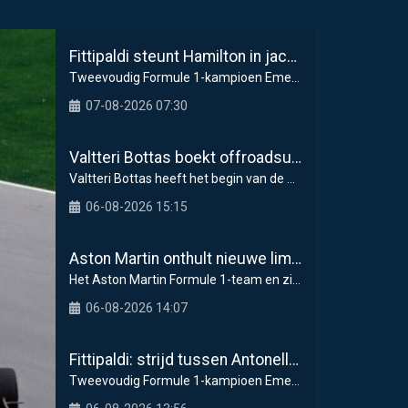
Fittipaldi steunt Hamilton in jacht op F1-titel met Ferrari
Tweevoudig Formule 1-kampioen Emerson Fittipaldi
07-08-2026 07:30
Valtteri Bottas boekt offroadsucces op de fiets tijdens F1-zomerstop
Valtteri Bottas heeft het begin van de zomerstop i
06-08-2026 15:15
Aston Martin onthult nieuwe limited-edition Glenfiddich-whisky
Het Aston Martin Formule 1-team en zijn officiël
06-08-2026 14:07
Fittipaldi: strijd tussen Antonelli en Russell is goed voor F1
Tweevoudig Formule 1-kampioen Emerson Fittipaldi g