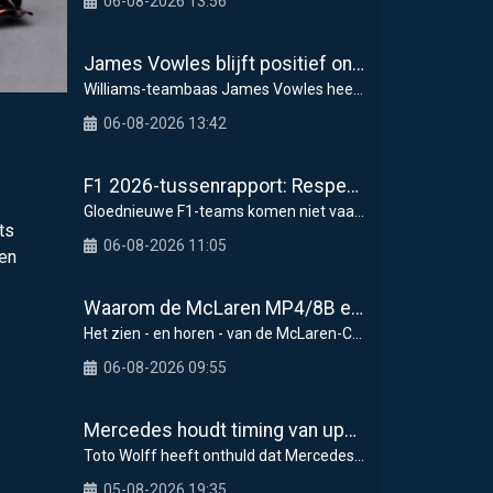
06-08-2026 13:56
James Vowles blijft positief ondanks moeizame start Williams 2026
Williams-teambaas James Vowles heeft een strijdbar
06-08-2026 13:42
F1 2026-tussenrapport: Respectabele start voor Cadillac
Gloednieuwe F1-teams komen niet vaak voorbij, dus
ts
06-08-2026 11:05
ten
Waarom de McLaren MP4/8B een keerpunt had kunnen zijn voor de F1
Het zien - en horen - van de McLaren-Chrysler MP4/
06-08-2026 09:55
Mercedes houdt timing van upgrades voor rest F1-seizoen 2026 nauwlettend in de gaten
Toto Wolff heeft onthuld dat Mercedes in de tweede
05-08-2026 19:35