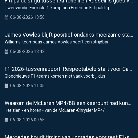
Fittipaldi: strijd tussen Antonelli en Russell is goed voor F1
Tweevoudig Formule 1-kampioen Emerson Fittipaldi g
06-08-2026 13:56
James Vowles blijft positief ondanks moeizame start Williams 2026
Williams-teambaas James Vowles heeft een strijdbar
06-08-2026 13:42
F1 2026-tussenrapport: Respectabele start voor Cadillac
Gloednieuwe F1-teams komen niet vaak voorbij, dus
06-08-2026 11:05
Waarom de McLaren MP4/8B een keerpunt had kunnen zijn voor de F1
Het zien - en horen - van de McLaren-Chrysler MP4/
06-08-2026 09:55
Mercedes houdt timing van upgrades voor rest F1-seizoen 2026 nauwlettend in de gaten