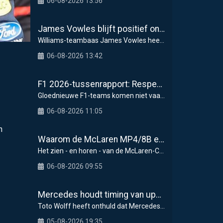
06-08-2026 13:56
James Vowles blijft positief ondanks moeizame start Williams 2026
Williams-teambaas James Vowles heeft een strijdbar
06-08-2026 13:42
F1 2026-tussenrapport: Respectabele start voor Cadillac
Gloednieuwe F1-teams komen niet vaak voorbij, dus
06-08-2026 11:05
n
Waarom de McLaren MP4/8B een keerpunt had kunnen zijn voor de F1
Het zien - en horen - van de McLaren-Chrysler MP4/
06-08-2026 09:55
Mercedes houdt timing van upgrades voor rest F1-seizoen 2026 nauwlettend in de gaten
Toto Wolff heeft onthuld dat Mercedes in de tweede
05-08-2026 19:35