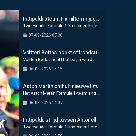
Fittipaldi steunt Hamilton in jacht op F1-titel met Ferrari
Tweevoudig Formule 1-kampioen Emerson Fittipaldi
07-08-2026 07:30
Valtteri Bottas boekt offroadsucces op de fiets tijdens F1-zomerstop
Valtteri Bottas heeft het begin van de zomerstop i
06-08-2026 15:15
Aston Martin onthult nieuwe limited-edition Glenfiddich-whisky
Het Aston Martin Formule 1-team en zijn officiël
06-08-2026 14:07
Fittipaldi: strijd tussen Antonelli en Russell is goed voor F1
Tweevoudig Formule 1-kampioen Emerson Fittipaldi g