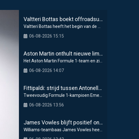
Valtteri Bottas boekt offroadsucces op de fiets tijdens F1-zomerstop
Valtteri Bottas heeft het begin van de zomerstop i
06-08-2026 15:15
Aston Martin onthult nieuwe limited-edition Glenfiddich-whisky
Het Aston Martin Formule 1-team en zijn officiël
06-08-2026 14:07
Fittipaldi: strijd tussen Antonelli en Russell is goed voor F1
Tweevoudig Formule 1-kampioen Emerson Fittipaldi g
06-08-2026 13:56
James Vowles blijft positief ondanks moeizame start Williams 2026
Williams-teambaas James Vowles heeft een strijdbar