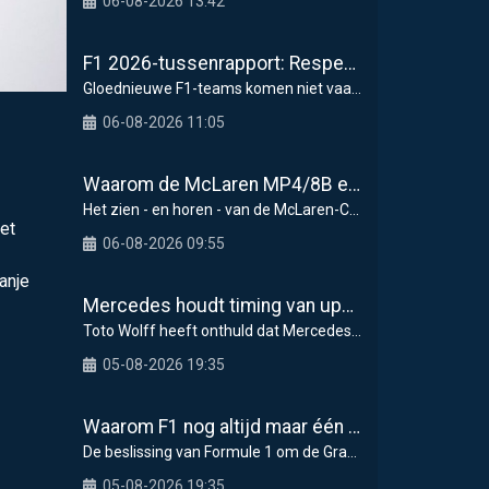
06-08-2026 13:42
F1 2026-tussenrapport: Respectabele start voor Cadillac
Gloednieuwe F1-teams komen niet vaak voorbij, dus
06-08-2026 11:05
Waarom de McLaren MP4/8B een keerpunt had kunnen zijn voor de F1
Het zien - en horen - van de McLaren-Chrysler MP4/
et
06-08-2026 09:55
anje
Mercedes houdt timing van upgrades voor rest F1-seizoen 2026 nauwlettend in de gaten
Toto Wolff heeft onthuld dat Mercedes in de tweede
05-08-2026 19:35
Waarom F1 nog altijd maar één Grand Prix zelf organiseert
De beslissing van Formule 1 om de Grand Prix van
05-08-2026 19:35