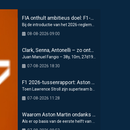
FIA onthult ambitieus doel: F1-auto's moeten nog 80 kilo lichter
Bij de introductie van het 2026-reglement sprak de
08-08-2026 09:00
Clark, Senna, Antonelli – zo ontwikkelde het leeftijdsrecord voor de grand chelem
Juan Manuel Fangio – 38y, 10m, 27d1950 Monaco GP
07-08-2026 18:30
F1 2026-tussenrapport: Aston Martin zoekt eerherstel na dramatische start
Toen Lawrence Stroll zijn superteam begon samen te
07-08-2026 11:28
Waarom Aston Martin ondanks alles aantrekkelijk blijft op de F1-rijdersmarkt
Als er op basis van de eerste helft van het Formul