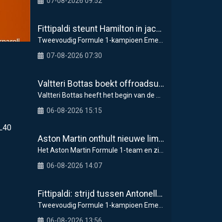
07-08-2026 09:52
Fittipaldi steunt Hamilton in jacht op F1-titel met Ferrari
Tweevoudig Formule 1-kampioen Emerson Fittipaldi
07-08-2026 07:30
Valtteri Bottas boekt offroadsucces op de fiets tijdens F1-zomerstop
Valtteri Bottas heeft het begin van de zomerstop i
06-08-2026 15:15
CL40
Aston Martin onthult nieuwe limited-edition Glenfiddich-whisky
Het Aston Martin Formule 1-team en zijn officiël
06-08-2026 14:07
Fittipaldi: strijd tussen Antonelli en Russell is goed voor F1
Tweevoudig Formule 1-kampioen Emerson Fittipaldi g
06-08-2026 13:56