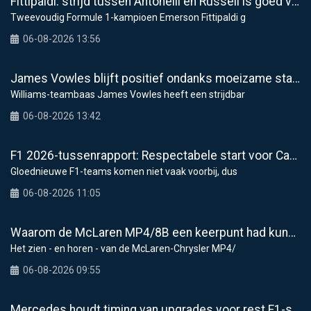
Fittipaldi: strijd tussen Antonelli en Russell is goed voor F1
Tweevoudig Formule 1-kampioen Emerson Fittipaldi g
06-08-2026 13:56
James Vowles blijft positief ondanks moeizame start Williams 2026
Williams-teambaas James Vowles heeft een strijdbar
06-08-2026 13:42
F1 2026-tussenrapport: Respectabele start voor Cadillac
Gloednieuwe F1-teams komen niet vaak voorbij, dus
06-08-2026 11:05
Waarom de McLaren MP4/8B een keerpunt had kunnen zijn voor de F1
Het zien - en horen - van de McLaren-Chrysler MP4/
06-08-2026 09:55
Mercedes houdt timing van upgrades voor rest F1-seizoen 2026 nauwlettend in de gaten