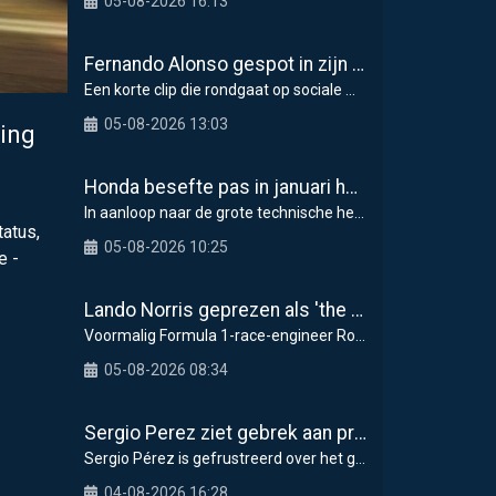
05-08-2026 16:13
Fernando Alonso gespot in zijn Lamborghini-hypercar van 5,9 miljoen dollar in Monaco
Een korte clip die rondgaat op sociale media toont
05-08-2026 13:03
ing
Honda besefte pas in januari hoe groot de F1-problemen waren
In aanloop naar de grote technische hervorming in
tatus,
05-08-2026 10:25
e -
Lando Norris geprezen als 'the real deal' om mentale weerbaarheid
Voormalig Formula 1-race-engineer Rob Smedley heef
05-08-2026 08:34
Sergio Perez ziet gebrek aan progressie als grootste probleem voor Cadillac in F1 2026
Sergio Pérez is gefrustreerd over het gebrek aan
04-08-2026 16:28