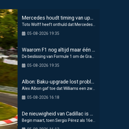
Mercedes houdt timing van upgrades voor rest F1-seizoen 2026 nauwlettend in de gaten
Toto Wolff heeft onthuld dat Mercedes in de tweede
05-08-2026 19:35
Waarom F1 nog altijd maar één Grand Prix zelf organiseert
De beslissing van Formule 1 om de Grand Prix van
05-08-2026 19:35
Albon: Baku-upgrade lost problemen van Williams in F1 2026 niet op
Alex Albon gaf toe dat Williams een zwaar einde va
05-08-2026 16:18
De nieuwigheid van Cadillac is eraf, maar dat is juist een compliment
Begin maart, toen Sergio Pérez als 16e over de fi