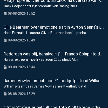
Hadjar spreekt van 'cultuurschok' na overstap van Racing Bulls naar Red Bull
Isack Hadjar heeft zijn promotie van Racing Bulls
08-08-2026 15:52
Ollie Bearman over emotionele rit in Ayrton Senna's Lotus F1: "Heel krachtig moment"
Haas Formula 1-coureur Oliver Bearman heeft openha
08-08-2026 15:49
"Iedereen was blij, behalve hij" – Franco Colapinto deelt veelzeggende anekdote over Flavio Briatore
Na een extreem moeilijk seizoen 2025 strijdt Alpin
08-08-2026 15:44
James Vowles onthult hoe F1-budgetplafond Williams raakt bij modernisering faciliteiten
Williams-teambaas James Vowles heeft onthuld dat d
08-08-2026 15:29
Otmar Szafnauer onthult hoe Toto Wolff Force India aan zijn beroemde roze F1-tijdperk hielp