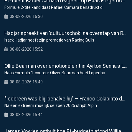
F2-talent Rafael Camara reageert op Haas F1-geruchten voor 2027
Formule 2-titelkandidaat Rafael Camara benadrukt d
08-08-2026 16:30
Hadjar spreekt van 'cultuurschok' na overstap van Racing Bulls naar Red Bull
Isack Hadjar heeft zijn promotie van Racing Bulls
08-08-2026 15:52
Ollie Bearman over emotionele rit in Ayrton Senna's Lotus F1: "Heel krachtig moment"
Haas Formula 1-coureur Oliver Bearman heeft openha
08-08-2026 15:49
"Iedereen was blij, behalve hij" – Franco Colapinto deelt veelzeggende anekdote over Flavio Briatore
Na een extreem moeilijk seizoen 2025 strijdt Alpin
08-08-2026 15:44
James Vowles onthult hoe F1-budgetplafond Williams raakt bij modernisering faciliteiten