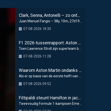
Clark, Senna, Antonelli – zo ontwikkelde het leeftijdsrecord voor de grand chelem
Juan Manuel Fangio – 38y, 10m, 27d1950 Monaco GP
07-08-2026 18:30
F1 2026-tussenrapport: Aston Martin zoekt eerherstel na dramatische start
Toen Lawrence Stroll zijn superteam begon samen te
07-08-2026 11:28
Waarom Aston Martin ondanks alles aantrekkelijk blijft op de F1-rijdersmarkt
Als er op basis van de eerste helft van het Formul
07-08-2026 09:52
Fittipaldi steunt Hamilton in jacht op F1-titel met Ferrari
Tweevoudig Formule 1-kampioen Emerson Fittipaldi