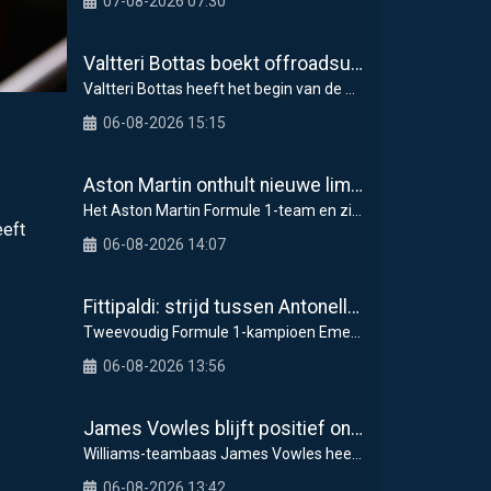
07-08-2026 07:30
Valtteri Bottas boekt offroadsucces op de fiets tijdens F1-zomerstop
Valtteri Bottas heeft het begin van de zomerstop i
06-08-2026 15:15
Aston Martin onthult nieuwe limited-edition Glenfiddich-whisky
Het Aston Martin Formule 1-team en zijn officiël
eeft
06-08-2026 14:07
Fittipaldi: strijd tussen Antonelli en Russell is goed voor F1
Tweevoudig Formule 1-kampioen Emerson Fittipaldi g
06-08-2026 13:56
James Vowles blijft positief ondanks moeizame start Williams 2026
Williams-teambaas James Vowles heeft een strijdbar
06-08-2026 13:42