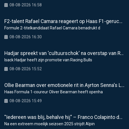
08-08-2026 16:58
F2-talent Rafael Camara reageert op Haas F1-geruchten voor 2027
Formule 2-titelkandidaat Rafael Camara benadrukt d
08-08-2026 16:30
Hadjar spreekt van 'cultuurschok' na overstap van Racing Bulls naar Red Bull
Isack Hadjar heeft zijn promotie van Racing Bulls
08-08-2026 15:52
Ollie Bearman over emotionele rit in Ayrton Senna's Lotus F1: "Heel krachtig moment"
Haas Formula 1-coureur Oliver Bearman heeft openha
08-08-2026 15:49
"Iedereen was blij, behalve hij" – Franco Colapinto deelt veelzeggende anekdote over Flavio Briatore
Na een extreem moeilijk seizoen 2025 strijdt Alpin